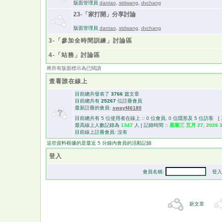
版面管理員
dantao
,
stdwang
,
dvchang
23-「家打開」分享討論
版面管理員
dantao
,
stdwang
,
dvchang
3-「參加全時間訓練」討論區
4-「站務」討論區
將所有版面標示為已閱讀
查看誰在線上
目前總共發表了
3766
篇文章
目前總共有
25267
位註冊會員
最新註冊的會員:
swayf46180
目前總共有 5 位使用者在線上 :: 0 位會員, 0 位隱形及 5 位訪客 [
最高線上人數記錄為
1347
人 [ 記錄時間 ::
星期三 五月 27, 2026 1
目前線上註冊會員: 沒有
這些資料根據的是最近 5 分鐘內會員的活動記錄
登入
會員名稱:
登入
新文章