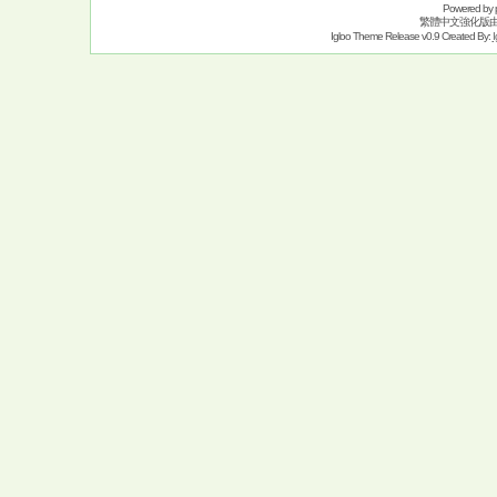
Powered by
繁體中文強化版
Igloo Theme Release v0.9 Created By:
I