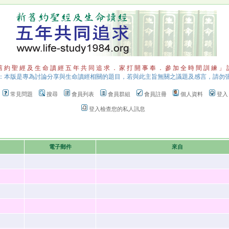
 約 聖 經 及 生 命 讀 經 五 年 共 同 追 求 ． 家 打 開 事 奉 ． 參 加 全 時 間 訓 練 」
：本版是專為討論分享與生命讀經相關的題目，若與此主旨無關之議題及感言，請勿
常見問題
搜尋
會員列表
會員群組
會員註冊
個人資料
登入
登入檢查您的私人訊息
電子郵件
來自