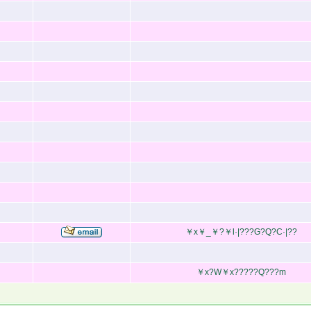
￥x￥_￥?￥l·|???G?Q?C·|??
￥x?W￥x?????Q???m