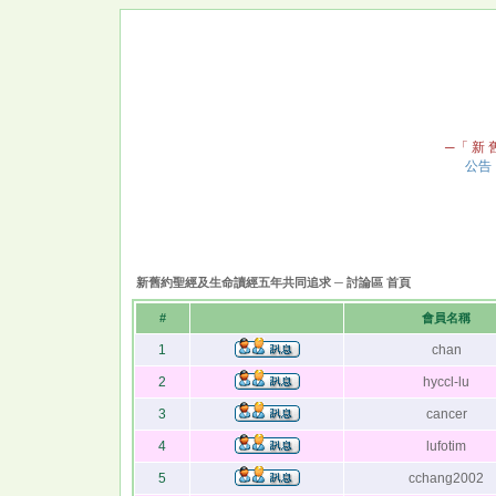
─「 新 舊
公告
新舊約聖經及生命讀經五年共同追求 ─ 討論區 首頁
#
會員名稱
1
chan
2
hyccl-lu
3
cancer
4
lufotim
5
cchang2002