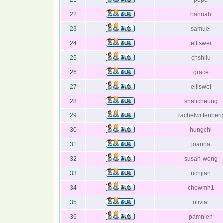
21
popo
22
hannah
23
samuel
24
elliswei
25
chshliu
26
grace
27
elliswei
28
shalicheung
29
rachelwittenber
30
hungchi
31
joanna
32
susan-wong
33
nchjian
34
chowmh1
35
oliviat
36
pamnieh