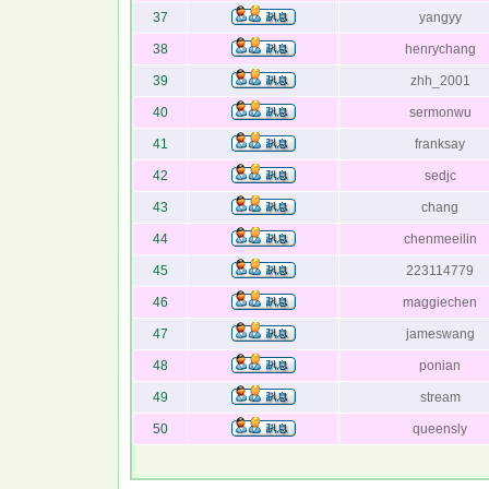
37
yangyy
38
henrychang
39
zhh_2001
40
sermonwu
41
franksay
42
sedjc
43
chang
44
chenmeeilin
45
223114779
46
maggiechen
47
jameswang
48
ponian
49
stream
50
queensly