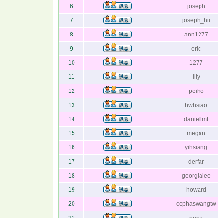
6
joseph
7
joseph_hii
8
ann1277
9
eric
10
1277
11
lily
12
peiho
13
hwhsiao
14
daniellmt
15
megan
16
yihsiang
17
derfar
18
georgialee
19
howard
20
cephaswangtw