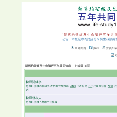
─「 新 舊 約 聖 經 及 生 命 讀 經 五 年 共 
公告：本版是專為討論分享與生命讀經
常見問題
搜尋
會員列
新舊約聖經及生命讀經五年共同追求 ─ 討論區 首頁
搜尋關鍵字:
您可以使用'布林運算法'的方式來搜尋.
AND
代表包含.
OR
代表可包含.
NOT
代
含.
搜尋發表人:
您可以使用 * 萬用字元搜尋