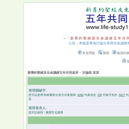
─「 新 舊 約 聖 經 及 生 命 讀 經 五 年 共 
公告：本版是專為討論分享與生命讀經
常見問題
搜尋
會員列
新舊約聖經及生命讀經五年共同追求 ─ 討論區 首頁
搜尋關鍵字:
您可以使用'布林運算法'的方式來搜尋.
AND
代表包含.
OR
代表可包含.
NOT
代
含.
搜尋發表人:
您可以使用 * 萬用字元搜尋