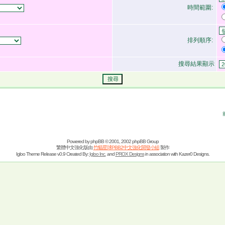
時間範圍:
排列順序:
搜尋結果顯示
Powered by
phpBB
© 2001, 2002 phpBB Group
繁體中文強化版由
竹貓星球PBB2中文強化開發小組
製作
Igloo Theme Release v0.9 Created By:
Igloo Inc.
and
PROX Designs
in association with Kazer0 Designs.