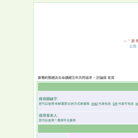
─「 新 舊
公告
新舊約聖經及生命讀經五年共同追求 ─ 討論區 首頁
搜尋關鍵字:
您可以使用'布林運算法'的方式來搜尋.
AND
代表包含.
OR
代表可包含.
N
搜尋發表人:
您可以使用 * 萬用字元搜尋