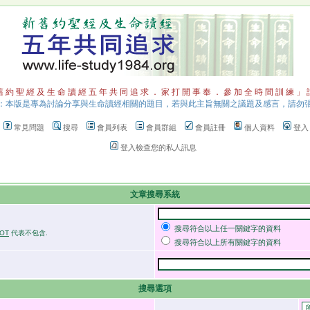
 約 聖 經 及 生 命 讀 經 五 年 共 同 追 求 ． 家 打 開 事 奉 ． 參 加 全 時 間 訓 練 」
：本版是專為討論分享與生命讀經相關的題目，若與此主旨無關之議題及感言，請勿
常見問題
搜尋
會員列表
會員群組
會員註冊
個人資料
登入
登入檢查您的私人訊息
文章搜尋系統
搜尋符合以上任一關鍵字的資料
OT
代表不包含.
搜尋符合以上所有關鍵字的資料
搜尋選項