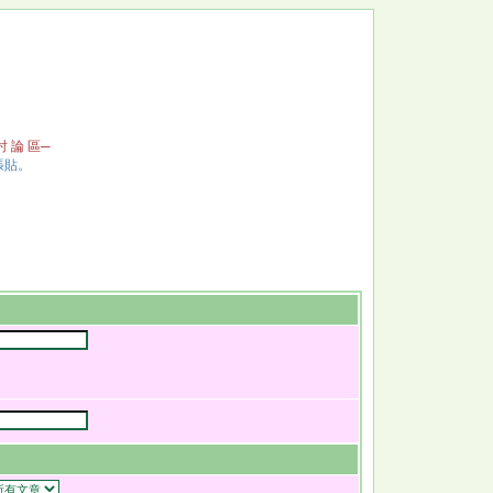
 討 論 區─
張貼。