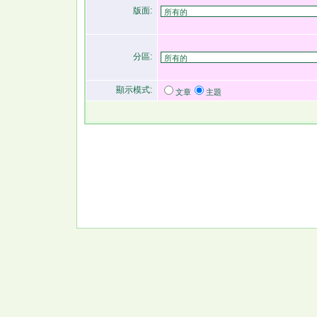
版面:
分區:
顯示模式:
文章
主題