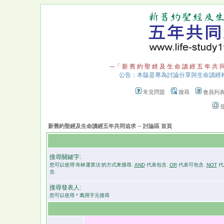
─「 新 舊 約 聖 經 及 生 命 讀 經 五 年 共 
公告：本版是專為討論分享與生命讀經
常見問題
搜尋
會員列
新舊約聖經及生命讀經五年共同追求 ─ 討論區 首頁
搜尋關鍵字:
您可以使用'布林運算法'的方式來搜尋.
AND
代表包含.
OR
代表可包含.
NOT
代
含.
搜尋發表人:
您可以使用 * 萬用字元搜尋