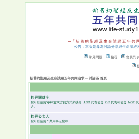
─「 新 舊 約 聖 經 及 生 命 讀 經 五 年 共 
公告：本版是專為討論分享與生命讀經
常見問題
搜尋
會員列
新舊約聖經及生命讀經五年共同追求 ─ 討論區 首頁
搜尋關鍵字:
您可以使用'布林運算法'的方式來搜尋.
AND
代表包含.
OR
代表可包含.
NOT
代
含.
搜尋發表人:
您可以使用 * 萬用字元搜尋