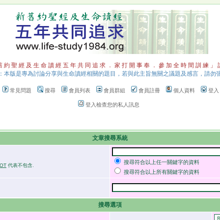
 約 聖 經 及 生 命 讀 經 五 年 共 同 追 求 ． 家 打 開 事 奉 ． 參 加 全 時 間 訓 練 」
：本版是專為討論分享與生命讀經相關的題目，若與此主旨無關之議題及感言，請勿
常見問題
搜尋
會員列表
會員群組
會員註冊
個人資料
登入
登入檢查您的私人訊息
文章搜尋系統
搜尋符合以上任一關鍵字的資料
OT
代表不包含.
搜尋符合以上所有關鍵字的資料
搜尋選項