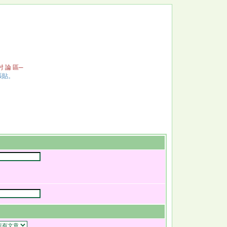
 討 論 區─
張貼。