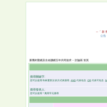
─「 新 舊
公告
新舊約聖經及生命讀經五年共同追求 ─ 討論區 首頁
搜尋關鍵字:
您可以使用'布林運算法'的方式來搜尋.
AND
代表包含.
OR
代表可包含.
N
搜尋發表人:
您可以使用 * 萬用字元搜尋