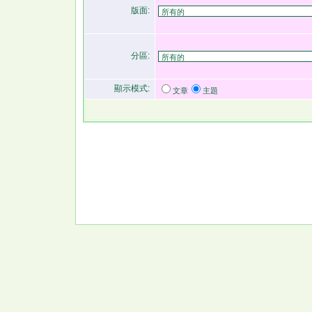
版面:
分區:
顯示模式:
文章
主題