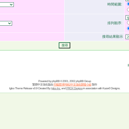
時間範圍:
排列順序:
搜尋結果顯示
Powered by
phpBB
© 2001, 2002 phpBB Group
繁體中文強化版由
竹貓星球PBB2中文強化開發小組
製作
Igloo Theme Release v0.9 Created By:
Igloo Inc.
and
PROX Designs
in association with Kazer0 Designs.