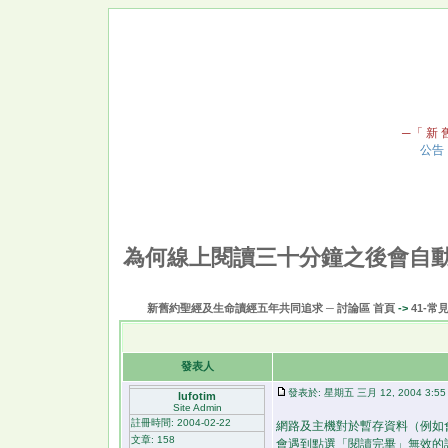
─「 新 舊
公告
為何線上閱讀三十分鐘之後會自
新舊約聖經及生命讀經五年共同追求 ─ 討論區 首頁
->
41-常
發表人
發表於: 星期五 三月 12, 2004 3:55
lufotim
Site Admin
註冊時間: 2004-02-22
網路及主機對於暫存資料（例如
文章: 158
會遇到點選「閱讀完畢」無效的