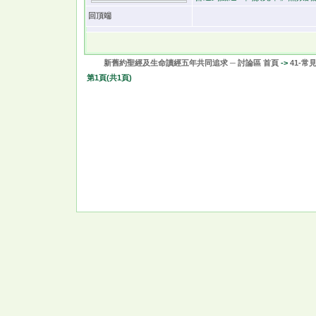
回頂端
新舊約聖經及生命讀經五年共同追求 ─ 討論區 首頁
->
41-常
第
1
頁(共
1
頁)