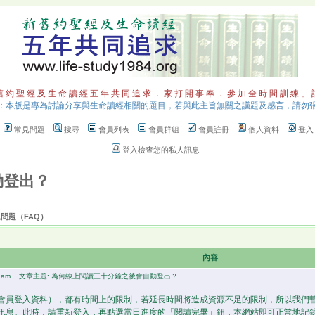
 約 聖 經 及 生 命 讀 經 五 年 共 同 追 求 ． 家 打 開 事 奉 ． 參 加 全 時 間 訓 練 」
：本版是專為討論分享與生命讀經相關的題目，若與此主旨無關之議題及感言，請勿
常見問題
搜尋
會員列表
會員群組
會員註冊
個人資料
登入
登入檢查您的私人訊息
動登出？
見問題（FAQ）
內容
 am
文章主題: 為何線上閱讀三十分鐘之後會自動登出？
會員登入資料），都有時間上的限制，若延長時間將造成資源不足的限制，所以我們
訊息。此時，請重新登入，再點選當日進度的「閱讀完畢」鈕，本網站即可正常地記