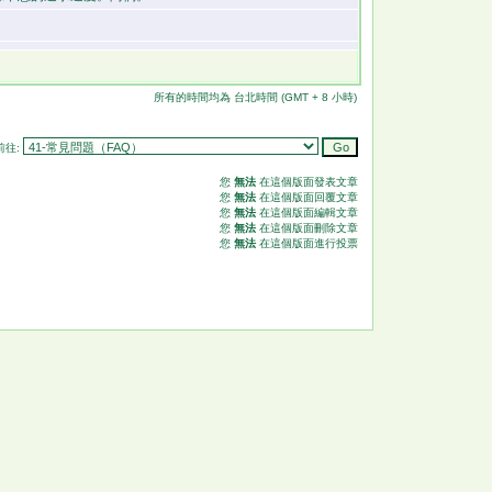
所有的時間均為 台北時間 (GMT + 8 小時)
前往:
您
無法
在這個版面發表文章
您
無法
在這個版面回覆文章
您
無法
在這個版面編輯文章
您
無法
在這個版面刪除文章
您
無法
在這個版面進行投票