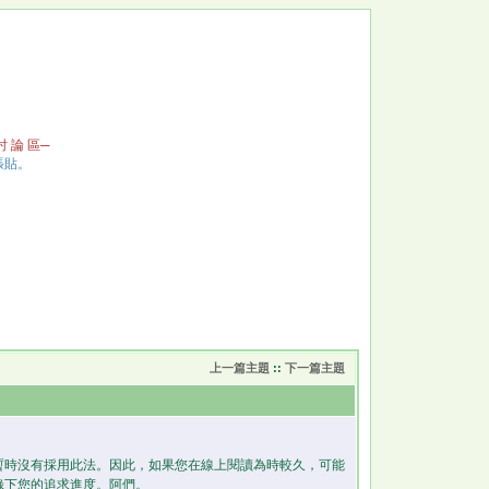
 討 論 區─
張貼。
上一篇主題
::
下一篇主題
暫時沒有採用此法。因此，如果您在線上閱讀為時較久，可能
錄下您的追求進度。阿們。