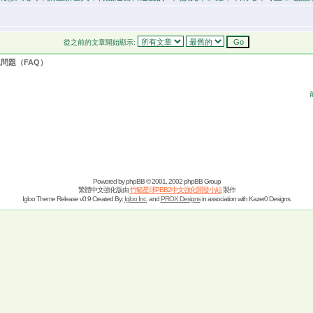
從之前的文章開始顯示:
見問題（FAQ）
Powered by
phpBB
© 2001, 2002 phpBB Group
繁體中文強化版由
竹貓星球PBB2中文強化開發小組
製作
Igloo Theme Release v0.9 Created By:
Igloo Inc.
and
PROX Designs
in association with Kazer0 Designs.