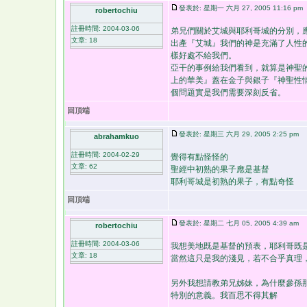
發表於: 星期一 六月 27, 2005 11:16 pm
robertochiu
註冊時間: 2004-03-06
弟兄們關於艾城與耶利哥城的分別，
文章: 18
出產『艾城』我們的神是充滿了人性
樣好處不給我們。
亞干的事例給我們看到，就算是神聖
上的華美』蓋在金子與銀子『神聖性
個問題實是我們需要深刻反省。
回頂端
發表於: 星期三 六月 29, 2005 2:25 pm
abrahamkuo
註冊時間: 2004-02-29
覺得有點怪怪的
文章: 62
聖經中初熟的果子應是基督
耶利哥城是初熟的果子，有點奇怪
回頂端
發表於: 星期二 七月 05, 2005 4:39 am
robertochiu
註冊時間: 2004-03-06
我想美地既是基督的預表，耶利哥既
文章: 18
當然這只是我的淺見，若不合乎真理
另外我想請教弟兄姊妹，為什麼參孫
特別的意義。我百思不得其解