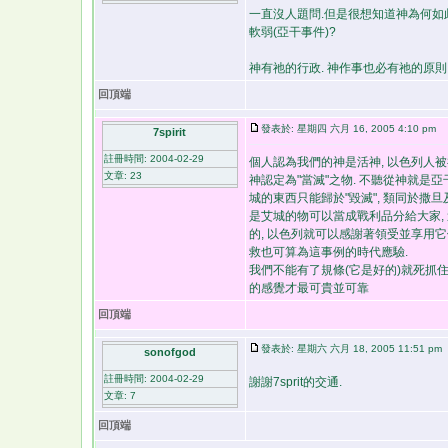
一直沒人題問.但是很想知道神為何如
軟弱(亞干事件)?
神有祂的行政. 神作事也必有祂的原則
回頂端
發表於: 星期四 六月 16, 2005 4:10 pm
7spirit
註冊時間: 2004-02-29
個人認為我們的神是活神, 以色列人
文章: 23
神認定為"當滅"之物. 不聽從神就是
城的東西只能歸於"毀滅", 類同於撒旦
是艾城的物可以當成戰利品分給大家, 這
的, 以色列就可以感謝著領受並享用它們
救也可算為這事例的時代應驗.
我們不能有了規條(它是好的)就死抓住
的感覺才最可貴並可靠
回頂端
發表於: 星期六 六月 18, 2005 11:51 pm
sonofgod
註冊時間: 2004-02-29
謝謝7sprit的交通.
文章: 7
回頂端