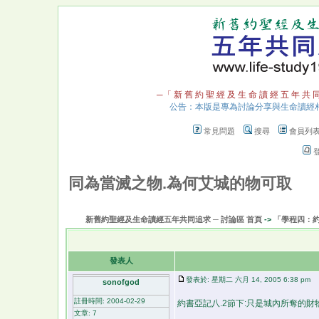
─「 新 舊 約 聖 經 及 生 命 讀 經 五 年 共 
公告：本版是專為討論分享與生命讀經
常見問題
搜尋
會員列
同為當滅之物.為何艾城的物可取
新舊約聖經及生命讀經五年共同追求 ─ 討論區 首頁
->
「學程四：
發表人
發表於: 星期二 六月 14, 2005 6:38 pm
文
sonofgod
註冊時間: 2004-02-29
約書亞記八.2節下:只是城內所奪的財物.
文章: 7