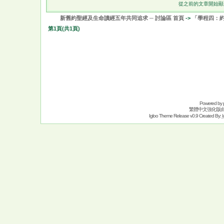
從之前的文章開始顯
新舊約聖經及生命讀經五年共同追求 ─ 討論區 首頁
->
「學程四：
第
1
頁(共
1
頁)
Powered by
繁體中文強化版
Igloo Theme Release v0.9 Created By:
I