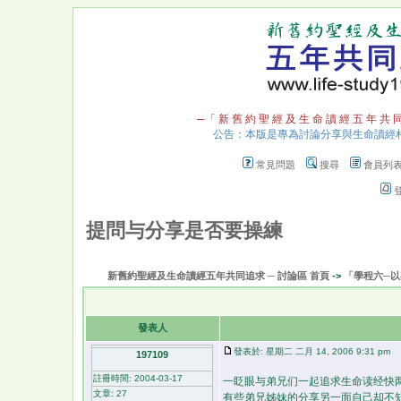
─「 新 舊 約 聖 經 及 生 命 讀 經 五 年 共 
公告：本版是專為討論分享與生命讀經
常見問題
搜尋
會員列
提問与分享是否要操練
新舊約聖經及生命讀經五年共同追求 ─ 討論區 首頁
->
「學程六─
發表人
發表於: 星期二 二月 14, 2006 9:31 pm
197109
註冊時間: 2004-03-17
一眨眼与弟兄们一起追求生命读经快两
文章: 27
有些弟兄姊妹的分享另一面自己却不知