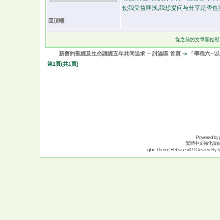
使我受益匪浅,我想提问与分享是否也
回頂端
從之前的文章開始顯
新舊約聖經及生命讀經五年共同追求 ─ 討論區 首頁
->
「學程六─
第
1
頁(共
1
頁)
Powered by
繁體中文強化版
Igloo Theme Release v0.9 Created By:
I