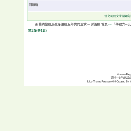
回頂端
從之前的文章開始顯
新舊約聖經及生命讀經五年共同追求 ─ 討論區 首頁
->
「學程六─
第
1
頁(共
1
頁)
Powered by
繁體中文強化版
Igloo Theme Release v0.9 Created By:
I