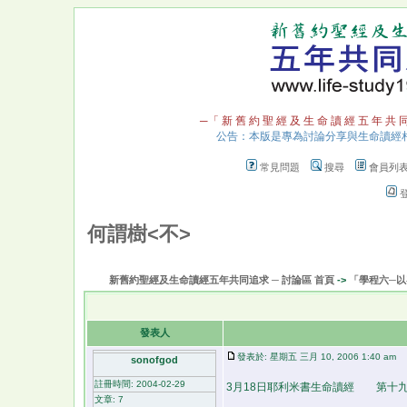
─「 新 舊 約 聖 經 及 生 命 讀 經 五 年 共 
公告：本版是專為討論分享與生命讀經
常見問題
搜尋
會員列
何謂樹<不>
新舊約聖經及生命讀經五年共同追求 ─ 討論區 首頁
->
「學程六─
發表人
發表於: 星期五 三月 10, 2006 1:40 am
文
sonofgod
註冊時間: 2004-02-29
3月18日耶利米書生命讀經 第
文章: 7