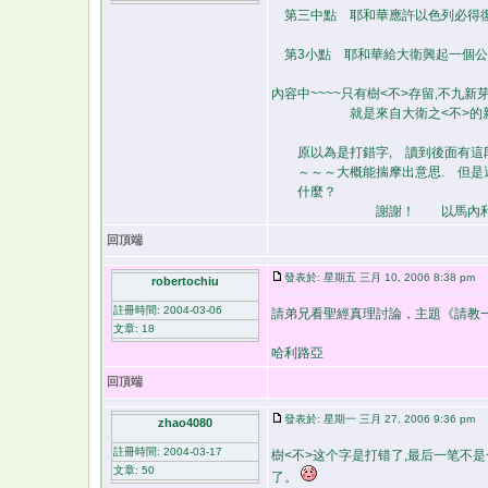
第三中點 耶和華應許以色列必
第3小點 耶和華給大衛興起一個公義
內容中~~~~只有樹<不>存留,不九新
就是來自大衛之<不>的新
原以為是打錯字, 讀到後面有這段
～～～大概能揣摩出意思. 但是還
什麼？
謝謝！ 以馬內利！[/url][
回頂端
發表於: 星期五 三月 10, 2006 8:38 pm
robertochiu
註冊時間: 2004-03-06
請弟兄看聖經真理討論，主題《請教
文章: 18
哈利路亞
回頂端
發表於: 星期一 三月 27, 2006 9:36 pm
zhao4080
註冊時間: 2004-03-17
樹<不>这个字是打错了,最后一笔不
文章: 50
了。