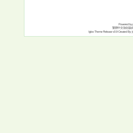
Powered by
繁體中文強化版
Igloo Theme Release v0.9 Created By:
I