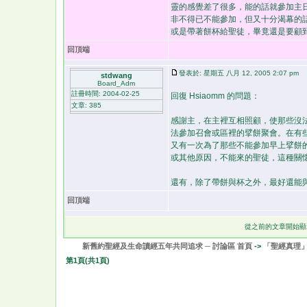
靈的感覺差了很多，能的話就參加主
非不得已不能參加，但又十分渴幕的
或是帶著餅杯給聖徒，畢竟還是要顧
回頂端
發表於: 星期五 八月 12, 2005 2:07 pm
stdwang
Board_Adm
註冊時間: 2004-02-25
回復 Hsiaomm 的問題：
文章: 385
感謝主，在主裡互相照顧，使那些沒
法參加召會或區裡的擘餅聚會。在有
又有一次為了那些不能參加早上擘餅
或其他原因，不能來的聖徒，這種關
還有，除了帶餅與杯之外，最好還能
回頂端
從之前的文章開始顯
新舊約聖經及生命讀經五年共同追求 ─ 討論區 首頁
->
「聖經真理
第
1
頁(共
1
頁)