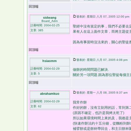
回頂端
發表於: 星期日 八月 07, 2005 12:00 pm
stdwang
Board_Adm
註冊時間: 2004-02-25
聖經中沒有規定的事，我們不必要去
文章: 385
果有人在這上面作文章，而將主題從
因為有事當時沒法來的，關心的聖徒
回頂端
發表於: 星期日 八月 07, 2005 4:08 pm
hsiaomm
註冊時間: 2004-02-29
做餅的時間問題已解決.
文章: 5
關於另一項問題.因為那位聖徒每個主
回頂端
發表於: 星期一 八月 08, 2005 8:37 am
abrahamkuo
註冊時間: 2004-02-29
我常作餅
文章: 62
作好的餅，沒有立刻用的話，常到第
(原因不確定，也許是我烤太乾了)
所以如果環境時間上來的及，我都是
(快速作餅法約十五分鐘，從麵粉到餅
補擘餅或是餅杯帶回去，和主日餅杯