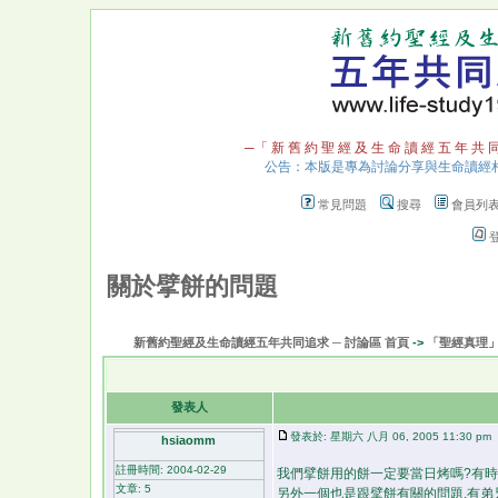
─「 新 舊 約 聖 經 及 生 命 讀 經 五 年 共 
公告：本版是專為討論分享與生命讀經
常見問題
搜尋
會員列
關於擘餅的問題
新舊約聖經及生命讀經五年共同追求 ─ 討論區 首頁
->
「聖經真理
發表人
發表於: 星期六 八月 06, 2005 11:30 pm
hsiaomm
註冊時間: 2004-02-29
我們擘餅用的餅一定要當日烤嗎?有時
文章: 5
另外一個也是跟擘餅有關的問題.有弟