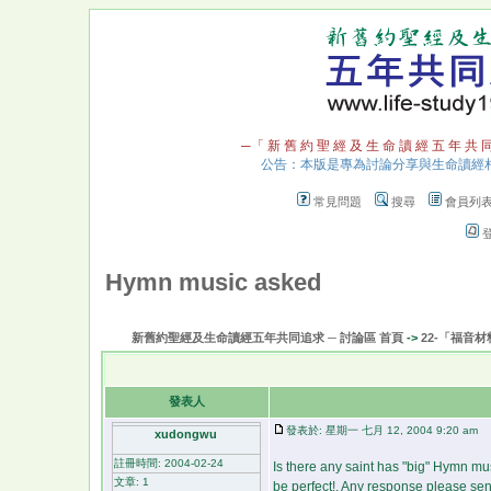
─「 新 舊 約 聖 經 及 生 命 讀 經 五 年 共 
公告：本版是專為討論分享與生命讀經
常見問題
搜尋
會員列
Hymn music asked
新舊約聖經及生命讀經五年共同追求 ─ 討論區 首頁
->
22-「福音
發表人
發表於: 星期一 七月 12, 2004 9:20 am
文
xudongwu
註冊時間: 2004-02-24
Is there any saint has "big" Hymn mus
文章: 1
be perfect!. Any response please se