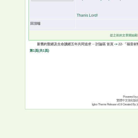
Thanis Lord!
回頂端
從之前的文章開始顯
新舊約聖經及生命讀經五年共同追求 ─ 討論區 首頁
->
22-「福音
第
1
頁(共
1
頁)
Powered by
繁體中文強化版
Igloo Theme Release v0.9 Created By:
I